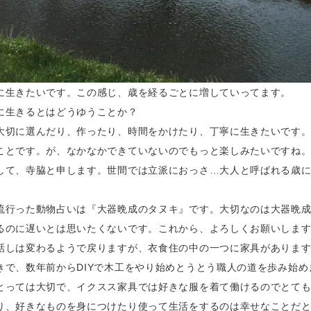
に生きたいです。この感じ、歳を経るごとに増していってます。
に生きるとはどうゆうことか？
大切に選んだり、作ったり、時間をかけたり、丁寧に生きたいです
ことです。が、なかなかできていないのでもっと楽しみたいですね
して、寺脇と申します。世間では立派におっさ…大人と呼ばれる歳
流行った動物占いは『大器晩成のタヌキ』です。大切なのは大器晩
るのに遅いとは思いたくないです。これから、よろしくお願いしま
話しは変わるようで戻りますが、衣食住の中の一つに家具がありま
きで、数年前からDIYで木工をやり始めとうとう職人の道を歩み始め
とっては大切で、イクスス家具では好きな服を着て働けるのでとて
り、好きなものを身につけたり使って生活をするのは幸せなことだ