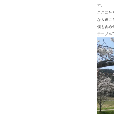
す。
ここにた
な人達に
僕も含め
テーブル