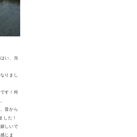
。はい、当
。
になりまし
成です！何
す。
す。昔から
ました！
も嬉しいで
と感じま