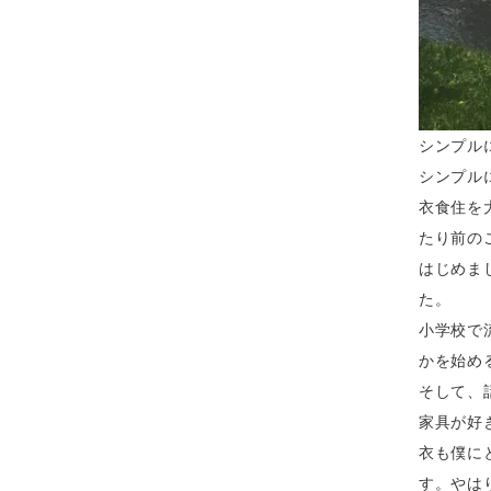
シンプル
シンプル
衣食住を
たり前の
はじめま
た。
小学校で
かを始め
そして、
家具が好
衣も僕に
す。やは