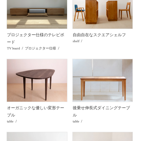
プロジェクター仕様のテレビボ
自由自在なスクエアシェルフ
shelf
ード
TV board
プロジェクター仕様
オーガニックな優しい変形テー
後乗せ伸長式ダイニングテーブ
ブル
ル
table
table