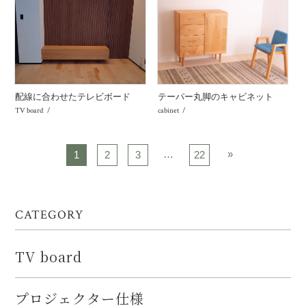
配線に合わせたテレビボード
テーパー丸脚のキャビネット
TV board
cabinet
…
»
1
2
3
22
CATEGORY
TV board
プロジェクター仕様