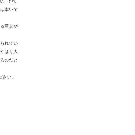
で、それ
れば幸いで
わる写真や
められてい
、やはり人
きるのだと
ださい。