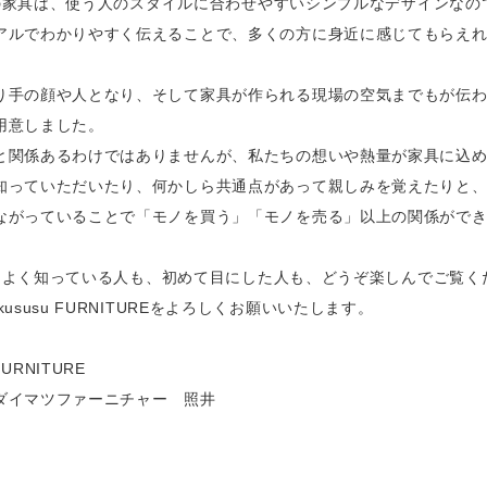
usuの家具は、使う人のスタイルに合わせやすいシンプルなデザインなの
アルでわかりやすく伝えることで、多くの方に身近に感じてもらえ
り手の顔や人となり、そして家具が作られる現場の空気までもが伝
用意しました。
と関係あるわけではありませんが、私たちの想いや熱量が家具に込
知っていただいたり、何かしら共通点があって親しみを覚えたりと
ながっていることで「モノを買う」「モノを売る」以上の関係がで
。
usuをよく知っている人も、初めて目にした人も、どうぞ楽しんでご覧く
kususu FURNITUREをよろしくお願いいたします。
 FURNITURE
ダイマツファーニチャー 照井