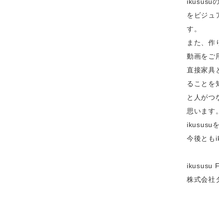
ikus
をビジュ
す。
また、作
動画をご
直接家具
ることを
と人がつ
思います
ikus
今後ともi
ikususu
株式会社