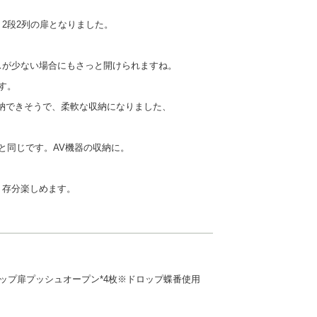
2段2列の扉となりました。
スが少ない場合にもさっと開けられますね。
す。
納できそうで、柔軟な収納になりました、
ーと同じです。AV機器の収納に。
う存分楽しめます。
注フラップ扉プッシュオープン*4枚※ドロップ蝶番使用