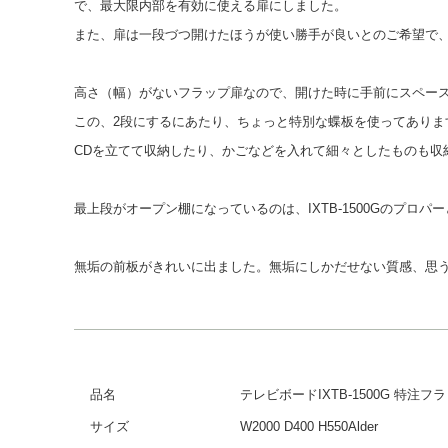
で、最大限内部を有効に使える扉にしました。
また、扉は一段づつ開けたほうが使い勝手が良いとのご希望で、
高さ（幅）がないフラップ扉なので、開けた時に手前にスペー
この、2段にするにあたり、ちょっと特別な蝶板を使ってありま
CDを立てて収納したり、かごなどを入れて細々としたものも収
最上段がオープン棚になっているのは、IXTB-1500Gのプロパ
無垢の前板がきれいに出ました。無垢にしかだせない質感、思
品名
テレビボードIXTB-1500G 特
サイズ
W2000 D400 H550Alder