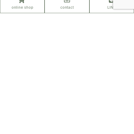
online shop
contact
LINE
ふるさと納税サイト
「さとふる」はこちら
Facebook
Instagram
プライバシーポリシー
特定商取引法に基づく表示
COPYRIGHT© ikususu ALL RIGHT
RESERVED.