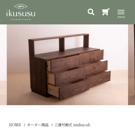
HOME
オーダー商品
三連可動式 mukucab