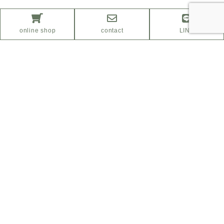
online shop
contact
LINE
ふるさと納税サイト
「さとふる」はこちら
Facebook
Instagram
プライバシーポリシー
特定商取引法に基づく表示
COPYRIGHT© ikususu ALL RIGHT