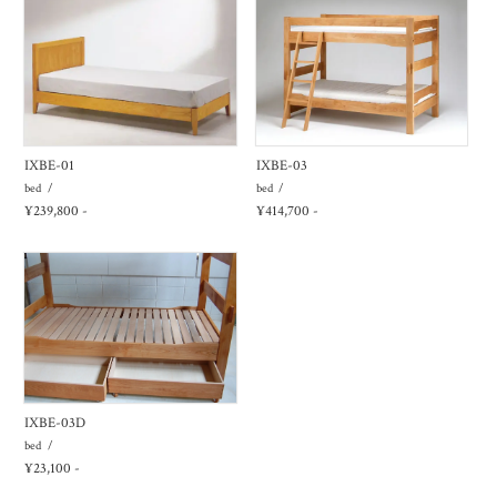
IXBE-01
IXBE-03
bed
bed
¥239,800 -
¥414,700 -
IXBE-03D
bed
¥23,100 -