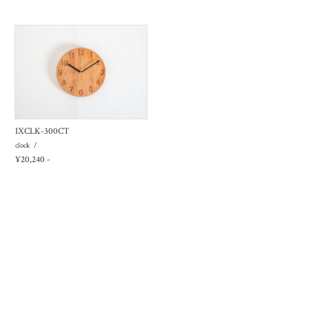
IXCLK-300CT
clock
¥20,240 -