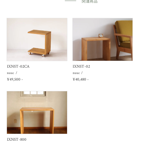
関連商品
IXNST-02CA
IXNST-02
nuuc
nuuc
¥49,500 -
¥40,480 -
IXNST-800