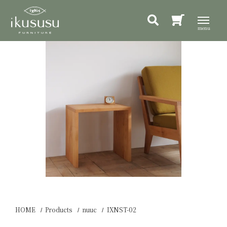
HOME
Products
nuuc
IXNST-02