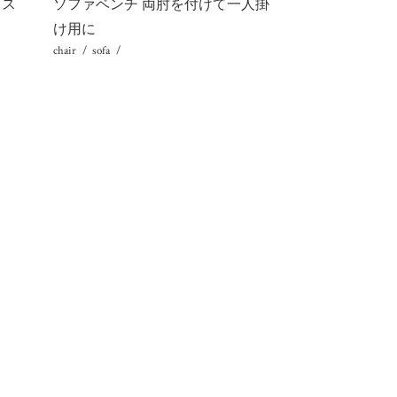
とス
ソファベンチ 両肘を付けて一人掛
け用に
chair
sofa