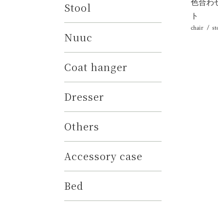
色合わ
Stool
ト
chair
st
Nuuc
Coat hanger
Dresser
Others
Accessory case
Bed