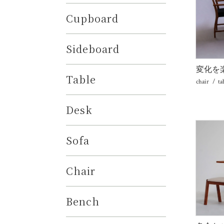
Cupboard
Sideboard
変化を
Table
chair
ta
Desk
Sofa
Chair
Bench