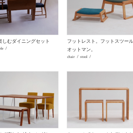
楽しむダイニングセット
フットレスト。フットスツー
ble
オットマン。
chair
stool