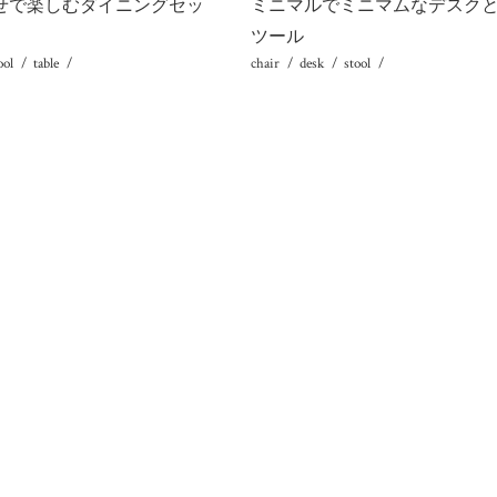
せで楽しむダイニングセッ
ミニマルでミニマムなデスク
ツール
ool
table
chair
desk
stool